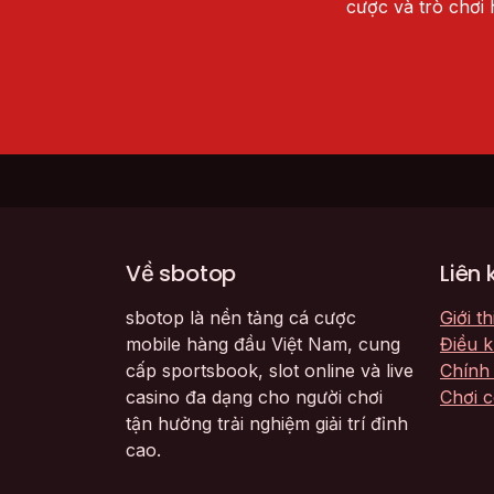
cược và trò chơi 
Về sbotop
Liên
sbotop là nền tảng cá cược
Giới th
mobile hàng đầu Việt Nam, cung
Điều k
cấp sportsbook, slot online và live
Chính
casino đa dạng cho người chơi
Chơi c
tận hưởng trải nghiệm giải trí đỉnh
cao.