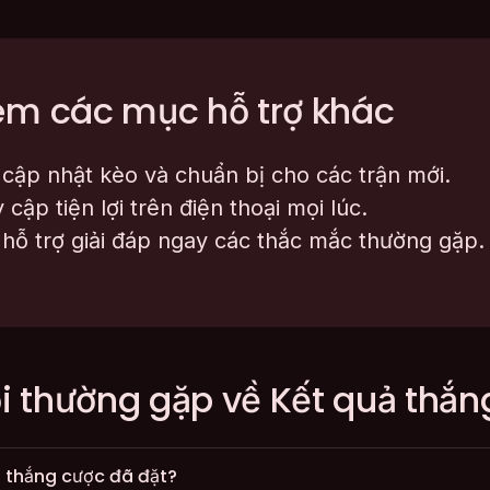
m các mục hỗ trợ khác
cập nhật kèo và chuẩn bị cho các trận mới.
 cập tiện lợi trên điện thoại mọi lúc.
hỗ trợ giải đáp ngay các thắc mắc thường gặp.
i thường gặp về Kết quả thắng
 thắng cược đã đặt?