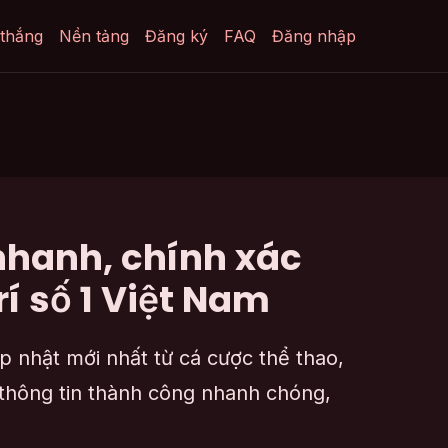
 thắng
Nền tảng
Đăng ký
FAQ
Đăng nhập
nhanh, chính xác
rí số 1 Việt Nam
 nhật mới nhất từ cá cược thể thao,
t thông tin thành công nhanh chóng,