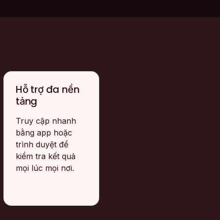
Hỗ trợ đa nền
tảng
Truy cập nhanh
bằng app hoặc
trình duyệt để
kiểm tra kết quả
mọi lúc mọi nơi.