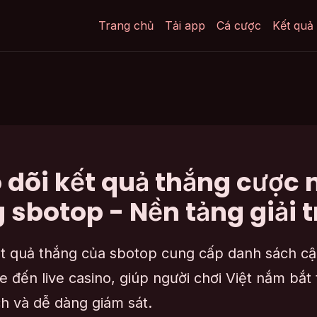
Trang chủ
Tải app
Cá cược
Kết quả
 dõi kết quả thắng cược 
 sbotop - Nền tảng giải t
t quả thắng của sbotop cung cấp danh sách cập
ne đến live casino, giúp người chơi Việt nắm bắ
h và dễ dàng giám sát.