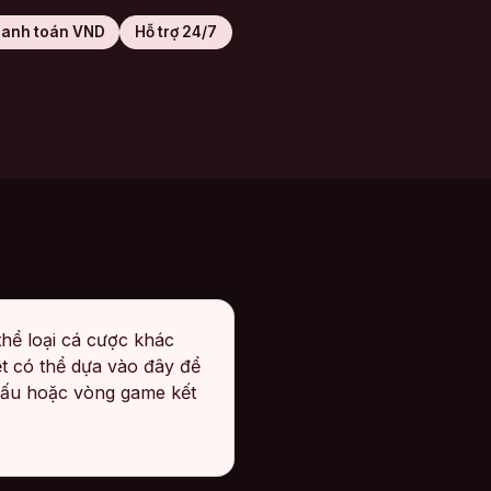
anh toán VND
Hỗ trợ 24/7
thể loại cá cược khác
ệt có thể dựa vào đây để
n đấu hoặc vòng game kết