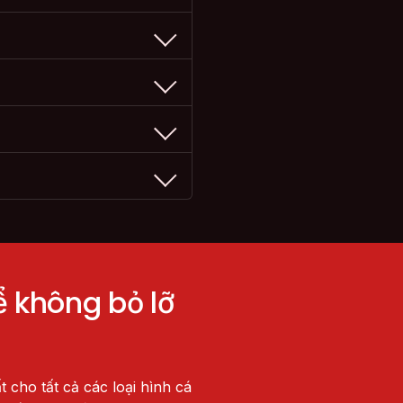
ể không bỏ lỡ
cho tất cả các loại hình cá