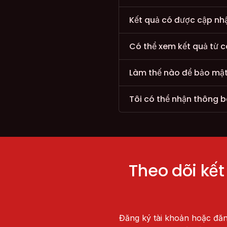
Kết quả có được cập nhậ
Có thể xem kết quả từ c
Làm thế nào để bảo mật 
Tôi có thể nhận thông 
Theo dõi kết
Đăng ký tài khoản hoặc đăn