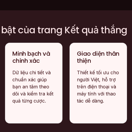
 bật của trang Kết quả thắng
Minh bạch và
Giao diện thân
chính xác
thiện
Dữ liệu chi tiết và
Thiết kế tối ưu cho
chuẩn xác giúp
người Việt, hỗ trợ
bạn an tâm theo
trên điện thoại và
dõi và kiểm tra kết
máy tính với thao
quả từng cược.
tác dễ dàng.