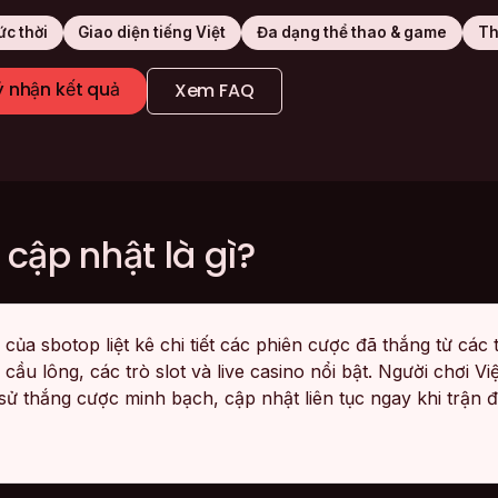
ức thời
Giao diện tiếng Việt
Đa dạng thể thao & game
Th
 nhận kết quả
Xem FAQ
 cập nhật là gì?
ủa sbotop liệt kê chi tiết các phiên cược đã thắng từ các 
ầu lông, các trò slot và live casino nổi bật. Người chơi Vi
h sử thắng cược minh bạch, cập nhật liên tục ngay khi trậ