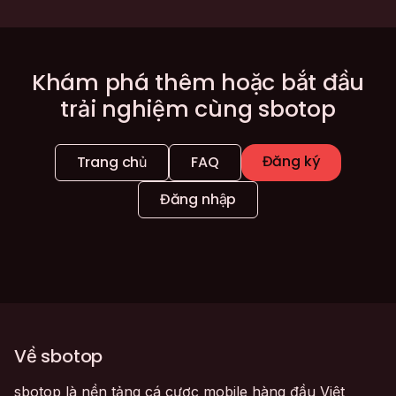
Khám phá thêm hoặc bắt đầu
trải nghiệm cùng sbotop
Đăng ký
Trang chủ
FAQ
Đăng nhập
Về sbotop
sbotop là nền tảng cá cược mobile hàng đầu Việt